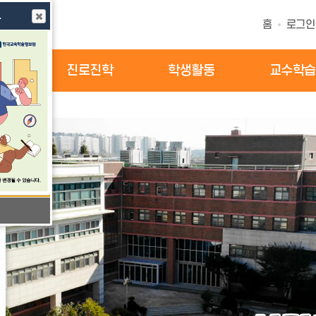
안내(새창열림)
홈
로그인
소식
진로진학
학생활동
교수학습