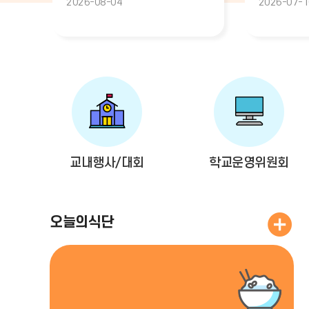
2026-08-04
2026-07-1
AI교육 코디네이터2026.08. ~
완료되어 개
2026.12. (4.5개월)
학생생활규
첨부합니다
바
로
가
기
교내행사/대회
학교운영위원회
오늘의 식
오늘의식단