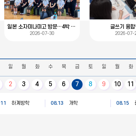
일본 소자미나미고 방문…4박 5일 국제교류
글쓰기 융합
2026-07-30
2026-07-
일
월
화
수
목
금
토
일
월
화
2
3
4
5
6
7
8
9
10
11
~11
하계방학
08.13
개학
08.15
대체공휴일
08.19
학급 임원 선출 및 조직