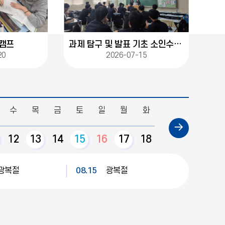
캠프
과제 탐구 및 발표 기초 소인수 과목 또래 강연 (2026.07.15.)
20
2026-07-15
수
목
금
토
일
월
화
수
목
금
다
12
13
14
15
16
17
18
19
20
21
음
달
광복절
08.15
광복절