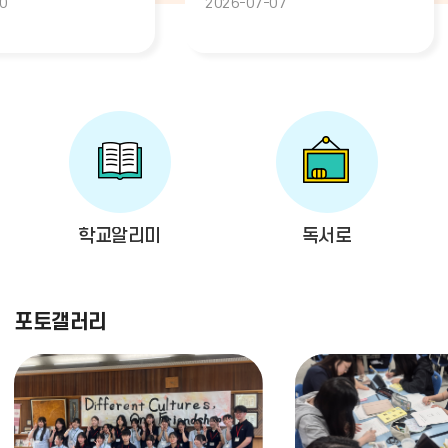
0
2026-07-07
정된 2026학년도
을 발굴하고자 「2026년 박경리
정과 신구대조표를
전국 청소년 백일장」을 개최하
.문의)
오니, 문
학교알리미
독서로
단 더보기
포토갤러리