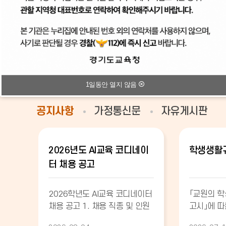
비
비
비
주
주
주
1일동안 열지 않음
얼
얼
얼
공지사항
가정통신문
자유게시판
이
정
다
전
지
음
2026년도 AI교육 코디네이
학생생활규
터 채용 공고
2026학년도 AI교육 코디네이터
「교원의 
채용 공고 1. 채용 직종 및 인원
고시」에 따
직종명계약기간인원근무지비고
를 포함한