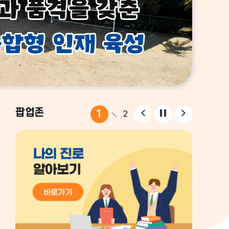
팝
팝
팝
팝업존
1
2
업
업
업
존
존
존
이
정
다
전
지
음